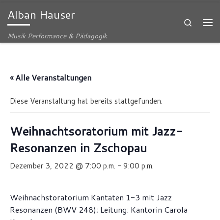
Alban Hauser
Zum Inhalt springen
Search
Me
Musik Performance & Pädagogik
« Alle Veranstaltungen
Diese Veranstaltung hat bereits stattgefunden.
Weihnachtsoratorium mit Jazz-
Resonanzen in Zschopau
Dezember 3, 2022 @ 7:00 p.m.
-
9:00 p.m.
Weihnachstoratorium Kantaten 1-3 mit Jazz
Resonanzen (BWV 248); Leitung: Kantorin Carola