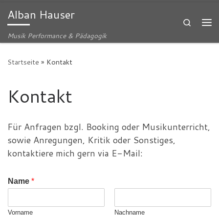
Alban Hauser
Zum Inhalt springen
Search
Me
Musik Performance & Pädagogik
Startseite
»
Kontakt
Kontakt
Für Anfragen bzgl. Booking oder Musikunterricht,
sowie Anregungen, Kritik oder Sonstiges,
kontaktiere mich gern via E-Mail:
Name
*
Vorname
Nachname